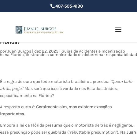
407-505-4190
Bateram Atrás de Mim (ou Eu Bati): Quem Tem Culpa na
Flórida?
por
Juan Burgos
|
dez 22, 2025
|
Guias de Acidentes e Indenização
É a regra de ouro que todo motorista brasileiro aprendeu:
"Quem bate
atrás, paga."
Mas será que isso é verdade nos Estados Unidos,
especificamente na Flórida?
A resposta curta é:
Geralmente sim, mas existem exceções
importantes.
Embora a lei da Flórida presuma que o motorista de trás é negligente,
essa presunção pode ser quebrada ("rebuttable presumption"). Na
Juan