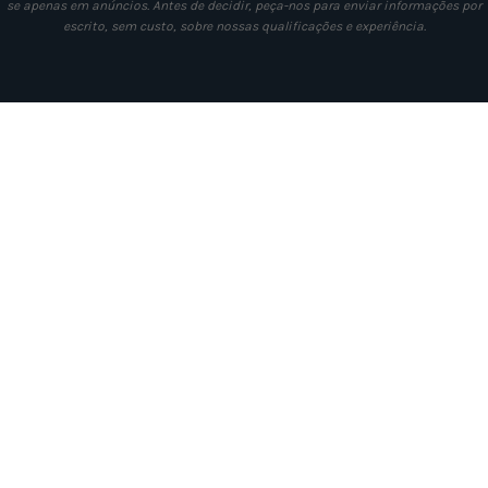
se apenas em anúncios. Antes de decidir, peça-nos para enviar informações por
escrito, sem custo, sobre nossas qualificações e experiência.