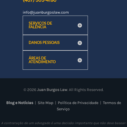
(407) 505-4190
info@juanburgoslaw.com
SERVIÇOS DE
FALÊNCIA
DANOS PESSOAIS
ÁREAS DE
ATENDIMENTO
©
2026
Juan Burgos Law
. All Rights Reserved.
Blog e Notícias
|
Site Map
|
Política de Privacidade
|
Termos de
Serviço
A contratação de um advogado é uma decisão importante que não deve basear-