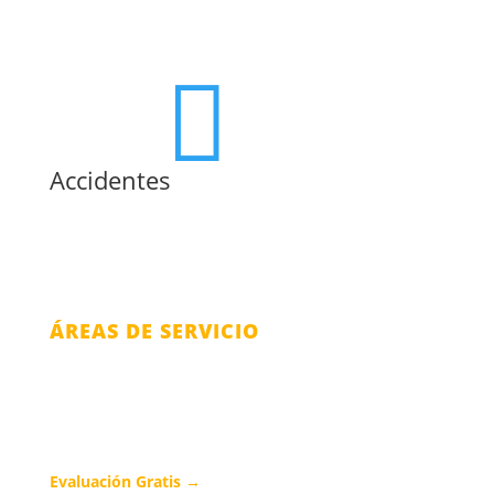

Accidentes
ÁREAS DE SERVICIO
Condado de Orange
Condado de Osceola
Condado de Seminole
Evaluación Gratis →