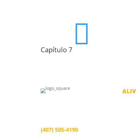

Capítulo 7
ALI
Juan Burgos Law
1339 Arlington St, Orlando, FL 32805
Bancar
Orlando, FL 32805
Bancar
Bancar
(407) 505-4190
Bancar