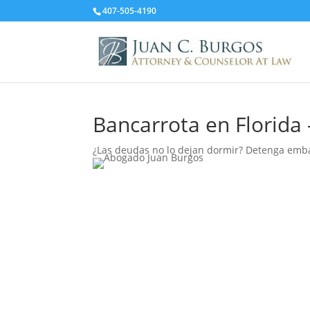
407-505-4190
Bancarrota en Florid
¿Las deudas no lo dejan dormir? Detenga emba