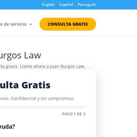
English
Español
Português
s de servicio
CONSULTA GRATIS
Burgos Law
a gratis. Llame ahora a Juan Burgos Law.
ulta Gratis
to. Confidencial y sin compromiso.
PASO 1 DE 3
yuda?