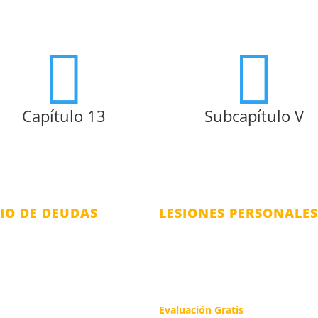


Capítulo 13
Subcapítulo V
VIO DE DEUDAS
LESIONES PERSONALES
rota Capítulo 7
Accidentes de Auto
rota Capítulo 11
Accidentes de Camiones
rota Capítulo 13
Accidentes de Motocicleta
rota Subcapítulo V
Evaluación Gratis →