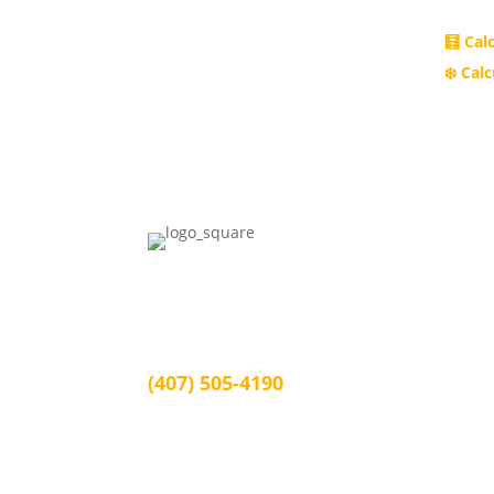
info@juanburgoslaw.com
🧮 Cal
❄️ Cal
Juan Burgos Law
1339 Arlington St, Orlando, FL 32805
Orlando, FL 32805
(407) 505-4190
info@juanburgoslaw.com