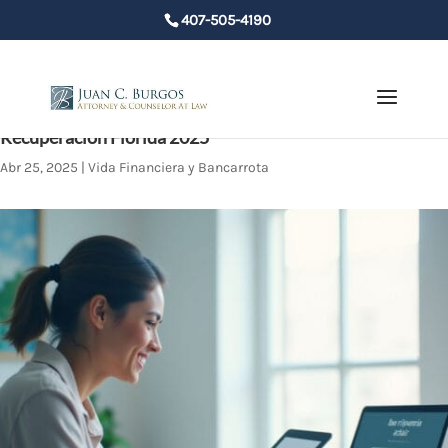
407-505-4190
¿Cuándo se Borra la Bancarrota de mi Crédito? Guía de
Recuperación Florida 2025
Abr 25, 2025
|
Vida Financiera y Bancarrota