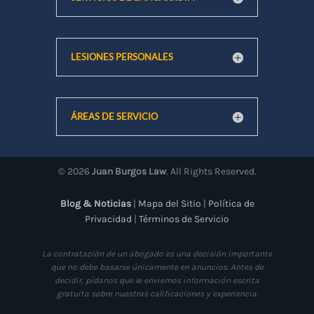
LESIONES PERSONALES
ÁREAS DE SERVICIO
©
2026
Juan Burgos Law
. All Rights Reserved.
Blog & Noticias
|
Mapa del Sitio
|
Política de
Privacidad
|
Términos de Servicio
La contratación de un abogado es una decisión importante
que no debe basarse únicamente en anuncios. Antes de
decidir, pídanos que le enviemos información escrita
gratuita sobre nuestras calificaciones y experiencia.