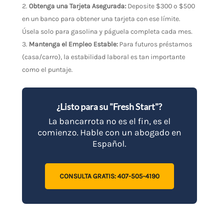
Obtenga una Tarjeta Asegurada:
Deposite $300 o $500
en un banco para obtener una tarjeta con ese límite.
Úsela solo para gasolina y páguela completa cada mes.
Mantenga el Empleo Estable:
Para futuros préstamos
(casa/carro), la estabilidad laboral es tan importante
como el puntaje.
¿Listo para su "Fresh Start"?
La bancarrota no es el fin, es el
comienzo. Hable con un abogado en
Español.
CONSULTA GRATIS: 407-505-4190