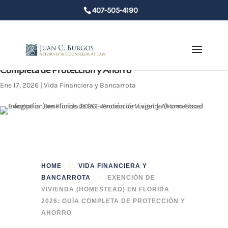
407-505-4190
Exención de Vivienda (Homestead) en Florida 2026: Guía
Completa de Protección y Ahorro
Ene 17, 2026
|
Vida Financiera y Bancarrota
HOME
-
VIDA FINANCIERA Y
BANCARROTA
-
EXENCIÓN DE
VIVIENDA (HOMESTEAD) EN FLORIDA
2026: GUÍA COMPLETA DE PROTECCIÓN Y
AHORRO